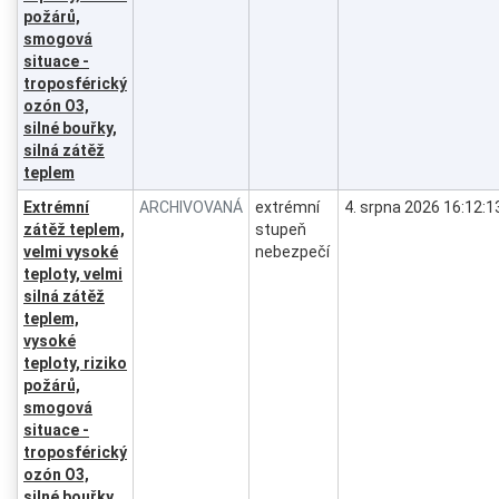
požárů,
smogová
situace -
troposférický
ozón O3,
silné bouřky,
silná zátěž
teplem
Extrémní
ARCHIVOVANÁ
extrémní
4. srpna 2026 16:12:1
zátěž teplem,
stupeň
velmi vysoké
nebezpečí
teploty, velmi
silná zátěž
teplem,
vysoké
teploty, riziko
požárů,
smogová
situace -
troposférický
ozón O3,
silné bouřky,