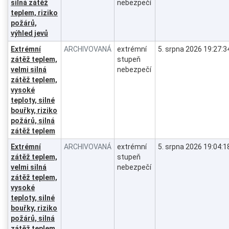
silná zátěž
nebezpečí
teplem, riziko
požárů,
výhled jevů
Extrémní
ARCHIVOVANÁ
extrémní
5. srpna 2026 19:27:3
zátěž teplem,
stupeň
velmi silná
nebezpečí
zátěž teplem,
vysoké
teploty, silné
bouřky, riziko
požárů, silná
zátěž teplem
Extrémní
ARCHIVOVANÁ
extrémní
5. srpna 2026 19:04:1
zátěž teplem,
stupeň
velmi silná
nebezpečí
zátěž teplem,
vysoké
teploty, silné
bouřky, riziko
požárů, silná
zátěž teplem