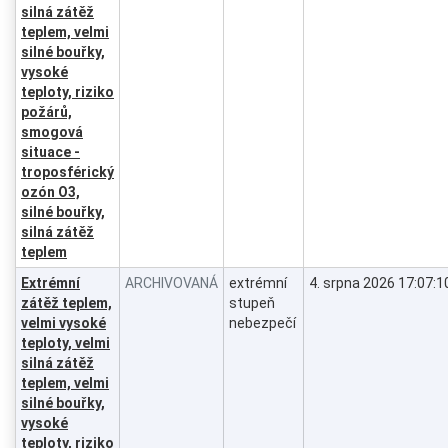
silná zátěž
teplem, velmi
silné bouřky,
vysoké
teploty, riziko
požárů,
smogová
situace -
troposférický
ozón O3,
silné bouřky,
silná zátěž
teplem
Extrémní
ARCHIVOVANÁ
extrémní
4. srpna 2026 17:07:1
zátěž teplem,
stupeň
velmi vysoké
nebezpečí
teploty, velmi
silná zátěž
teplem, velmi
silné bouřky,
vysoké
teploty, riziko