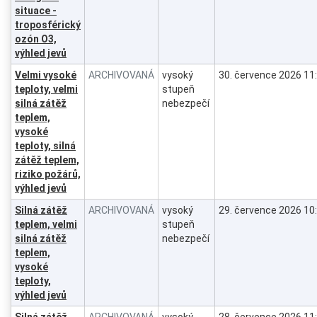
situace -
troposférický
ozón O3,
výhled jevů
Velmi vysoké
ARCHIVOVANÁ
vysoký
30. července 2026 11
teploty, velmi
stupeň
silná zátěž
nebezpečí
teplem,
vysoké
teploty, silná
zátěž teplem,
riziko požárů,
výhled jevů
Silná zátěž
ARCHIVOVANÁ
vysoký
29. července 2026 10
teplem, velmi
stupeň
silná zátěž
nebezpečí
teplem,
vysoké
teploty,
výhled jevů
Silná zátěž
ARCHIVOVANÁ
vysoký
28. července 2026 11