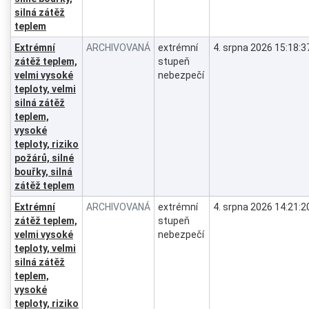
silná zátěž
teplem
Extrémní
ARCHIVOVANÁ
extrémní
4. srpna 2026 15:18:3
zátěž teplem,
stupeň
velmi vysoké
nebezpečí
teploty, velmi
silná zátěž
teplem,
vysoké
teploty, riziko
požárů, silné
bouřky, silná
zátěž teplem
Extrémní
ARCHIVOVANÁ
extrémní
4. srpna 2026 14:21:2
zátěž teplem,
stupeň
velmi vysoké
nebezpečí
teploty, velmi
silná zátěž
teplem,
vysoké
teploty, riziko