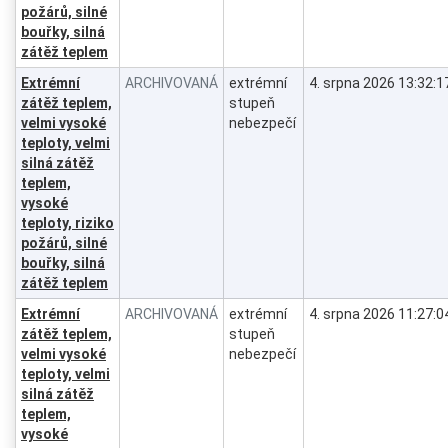
požárů, silné
bouřky, silná
zátěž teplem
Extrémní
ARCHIVOVANÁ
extrémní
4. srpna 2026 13:32:1
zátěž teplem,
stupeň
velmi vysoké
nebezpečí
teploty, velmi
silná zátěž
teplem,
vysoké
teploty, riziko
požárů, silné
bouřky, silná
zátěž teplem
Extrémní
ARCHIVOVANÁ
extrémní
4. srpna 2026 11:27:0
zátěž teplem,
stupeň
velmi vysoké
nebezpečí
teploty, velmi
silná zátěž
teplem,
vysoké