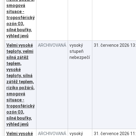
smogová
situace -
troposférický
ozón O3,
silné bouřky,
výhled jevů
Velmi vysoké
ARCHIVOVANÁ
vysoký
31. července 2026 13
teploty, velmi
stupeň
silná zátěž
nebezpečí
teplem,
vysoké
teploty, silná
zátěž teplem,
riziko požárů,
smogová
situace -
troposférický
ozón O3,
silné bouřky,
výhled jevů
Velmi vysoké
ARCHIVOVANÁ
vysoký
31. července 2026 11