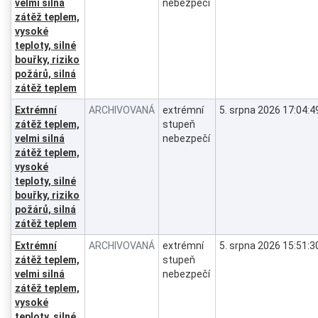
velmi silná
nebezpečí
zátěž teplem,
vysoké
teploty, silné
bouřky, riziko
požárů, silná
zátěž teplem
Extrémní
ARCHIVOVANÁ
extrémní
5. srpna 2026 17:04:4
zátěž teplem,
stupeň
velmi silná
nebezpečí
zátěž teplem,
vysoké
teploty, silné
bouřky, riziko
požárů, silná
zátěž teplem
Extrémní
ARCHIVOVANÁ
extrémní
5. srpna 2026 15:51:3
zátěž teplem,
stupeň
velmi silná
nebezpečí
zátěž teplem,
vysoké
teploty, silné