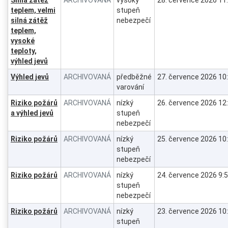
teplem, velmi
stupeň
silná zátěž
nebezpečí
teplem,
vysoké
teploty,
výhled jevů
Výhled jevů
ARCHIVOVANÁ
předběžné
27. července 2026 10
varování
Riziko požárů
ARCHIVOVANÁ
nízký
26. července 2026 12
a výhled jevů
stupeň
nebezpečí
Riziko požárů
ARCHIVOVANÁ
nízký
25. července 2026 10
stupeň
nebezpečí
Riziko požárů
ARCHIVOVANÁ
nízký
24. července 2026 9:
stupeň
nebezpečí
Riziko požárů
ARCHIVOVANÁ
nízký
23. července 2026 10
stupeň