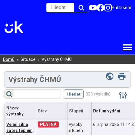
Přihlášení
Domů
›
Situace
›
Výstrahy ČHMÚ
Výstrahy ČHMÚ
Filtr
333 výsledků
(
Zobrazit
)
Název
Stav
Stupeň
Datum vydání
výstrahy
Velmi silná
PLATNÁ
vysoký
6. srpna 2026 11:14:3
zátěž teplem,
stupeň