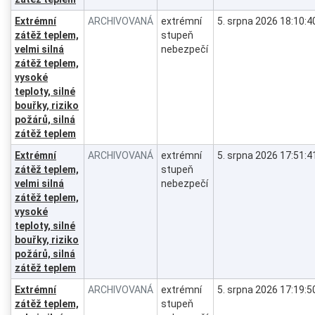
Extrémní
ARCHIVOVANÁ
extrémní
5. srpna 2026 18:10:4
zátěž teplem,
stupeň
velmi silná
nebezpečí
zátěž teplem,
vysoké
teploty, silné
bouřky, riziko
požárů, silná
zátěž teplem
Extrémní
ARCHIVOVANÁ
extrémní
5. srpna 2026 17:51:4
zátěž teplem,
stupeň
velmi silná
nebezpečí
zátěž teplem,
vysoké
teploty, silné
bouřky, riziko
požárů, silná
zátěž teplem
Extrémní
ARCHIVOVANÁ
extrémní
5. srpna 2026 17:19:5
zátěž teplem,
stupeň