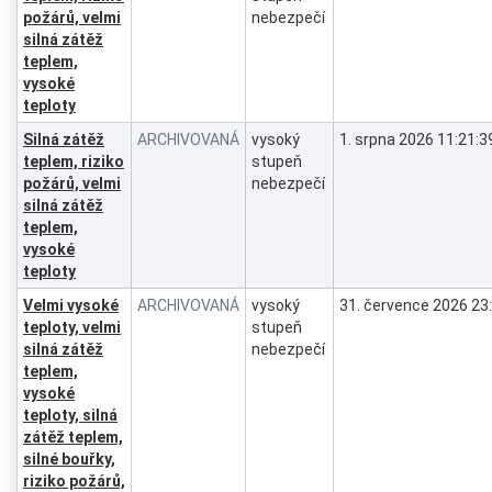
požárů, velmi
nebezpečí
silná zátěž
teplem,
vysoké
teploty
Silná zátěž
ARCHIVOVANÁ
vysoký
1. srpna 2026 11:21:3
teplem, riziko
stupeň
požárů, velmi
nebezpečí
silná zátěž
teplem,
vysoké
teploty
Velmi vysoké
ARCHIVOVANÁ
vysoký
31. července 2026 23
teploty, velmi
stupeň
silná zátěž
nebezpečí
teplem,
vysoké
teploty, silná
zátěž teplem,
silné bouřky,
riziko požárů,