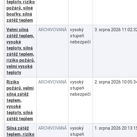
teploty, riziko
požárů, silné
bouřky, silná
zátěž teplem
Velmi silná
ARCHIVOVANÁ
vysoký
3. srpna 2026 11:02:3
zátěž teplem,
stupeň
vysoké
nebezpečí
teploty, silná
zátěž teplem,
riziko požárů,
velmi vysoké
teploty
Riziko
ARCHIVOVANÁ
vysoký
2. srpna 2026 10:05:3
požárů, velmi
stupeň
silná zátěž
nebezpečí
teplem,
vysoké
teploty, silná
zátěž teplem
Silná zátěž
ARCHIVOVANÁ
vysoký
1. srpna 2026 20:13:1
teplem, riziko
stupeň