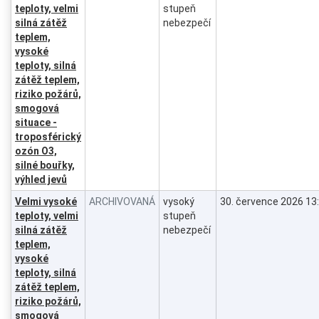
teploty, velmi
stupeň
silná zátěž
nebezpečí
teplem,
vysoké
teploty, silná
zátěž teplem,
riziko požárů,
smogová
situace -
troposférický
ozón O3,
silné bouřky,
výhled jevů
Velmi vysoké
ARCHIVOVANÁ
vysoký
30. července 2026 13
teploty, velmi
stupeň
silná zátěž
nebezpečí
teplem,
vysoké
teploty, silná
zátěž teplem,
riziko požárů,
smogová