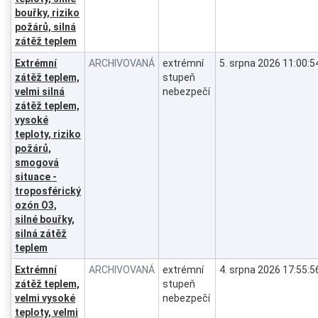
bouřky, riziko
požárů, silná
zátěž teplem
Extrémní
ARCHIVOVANÁ
extrémní
5. srpna 2026 11:00:5
zátěž teplem,
stupeň
velmi silná
nebezpečí
zátěž teplem,
vysoké
teploty, riziko
požárů,
smogová
situace -
troposférický
ozón O3,
silné bouřky,
silná zátěž
teplem
Extrémní
ARCHIVOVANÁ
extrémní
4. srpna 2026 17:55:5
zátěž teplem,
stupeň
velmi vysoké
nebezpečí
teploty, velmi