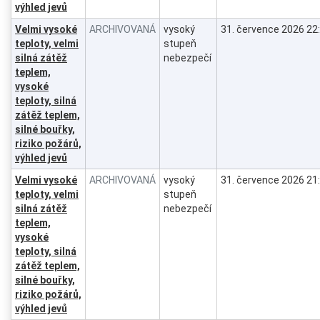
výhled jevů
Velmi vysoké
ARCHIVOVANÁ
vysoký
31. července 2026 22
teploty, velmi
stupeň
silná zátěž
nebezpečí
teplem,
vysoké
teploty, silná
zátěž teplem,
silné bouřky,
riziko požárů,
výhled jevů
Velmi vysoké
ARCHIVOVANÁ
vysoký
31. července 2026 21
teploty, velmi
stupeň
silná zátěž
nebezpečí
teplem,
vysoké
teploty, silná
zátěž teplem,
silné bouřky,
riziko požárů,
výhled jevů