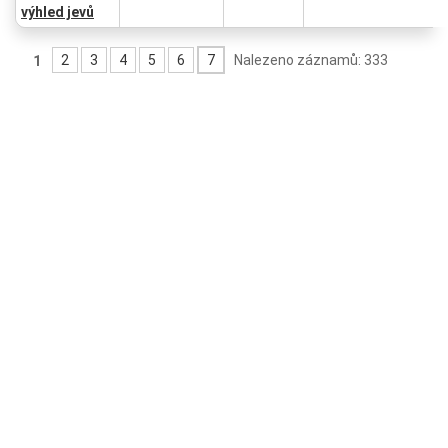
výhled jevů
2
3
4
5
6
7
Nalezeno záznamů: 333
1