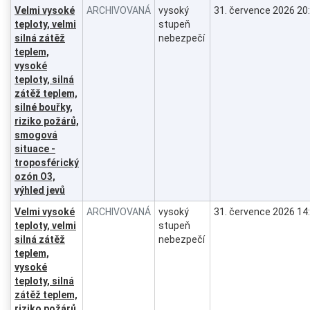
Velmi vysoké
ARCHIVOVANÁ
vysoký
31. července 2026 20
teploty, velmi
stupeň
silná zátěž
nebezpečí
teplem,
vysoké
teploty, silná
zátěž teplem,
silné bouřky,
riziko požárů,
smogová
situace -
troposférický
ozón O3,
výhled jevů
Velmi vysoké
ARCHIVOVANÁ
vysoký
31. července 2026 14
teploty, velmi
stupeň
silná zátěž
nebezpečí
teplem,
vysoké
teploty, silná
zátěž teplem,
riziko požárů,