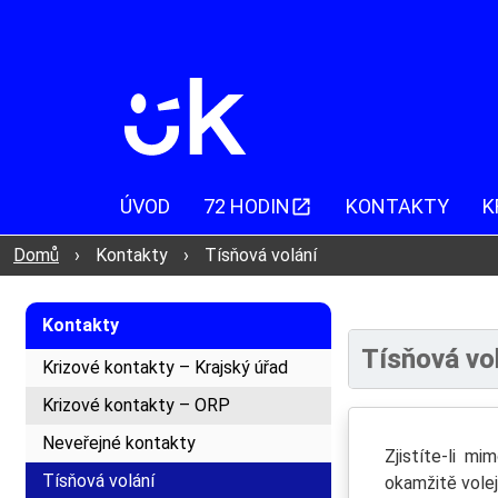
ÚVOD
72 HODIN
KONTAKTY
K
Domů
›
Kontakty
›
Tísňová volání
Kontakty
Tísňová vo
Krizové kontakty – Krajský úřad
Krizové kontakty – ORP
Neveřejné kontakty
Zjistíte-li m
Tísňová volání
okamžitě volej