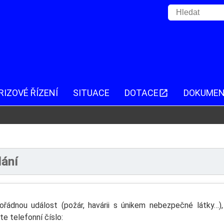
RIZOVÉ ŘÍZENÍ
SITUACE
DOTACE
DOKUME
lání
imořádnou událost (požár, havárii s únikem nebezpečné látky…)
te telefonní číslo: