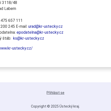
í 3118/48
nad Labem
 475 657 111
 200 245 E-mail:
urad@kr-ustecky.cz
podatelna:
epodatelna@kr-ustecky.cz
vý štáb:
ks@kr-ustecky.cz
ww.kr-ustecky.cz/
Přihlásit se
Copyright © 2025 Ústecký kraj.