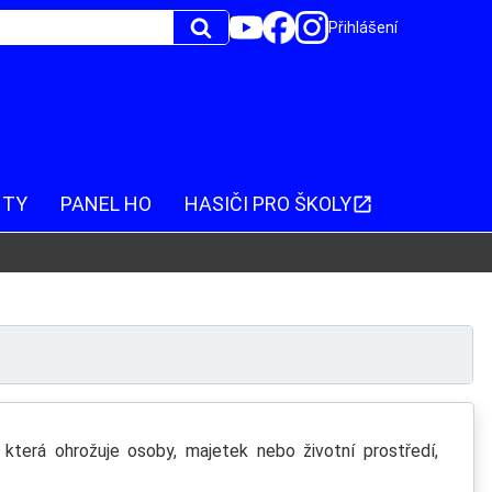
Přihlášení
NTY
PANEL HO
HASIČI PRO ŠKOLY
, která ohrožuje osoby, majetek nebo životní prostředí,