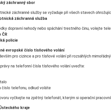
ý záchranný sbor
ické záchranné služby se vyžaduje při všech stavech ohrožujícíc
nická záchranná služba
dky dopravní nehody nebo spáchání trestného činu, volejte telef
e ČR
 policie
 evropské číslo tísňového volání
evším pro cizince a pro tísňové volání při rozsáhlých mimořádn
zprávy na telefonní čísla tísňového volání uveďte:
talo
 číslo telefonu, odkud voláte
voru vyčkejte na zpětný telefonát, kterým si operační pracovník
 Ústeckého kraje