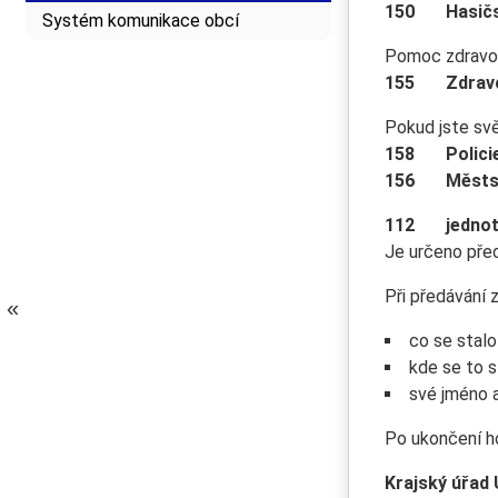
150 Hasičsk
Systém komunikace obcí
Pomoc zdravotn
155 Zdravot
Pokud jste svě
158 Polici
156 Městská
112 jednotné
Je určeno před
Při předávání 
co se stalo
kde se to s
své jméno a
Po ukončení ho
Krajský úřad