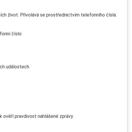
h život. Přivolává se prostřednictvím telefonního čísla:
onní číslo:
ých událostech.
 ověří pravdivost nahlášené zprávy.