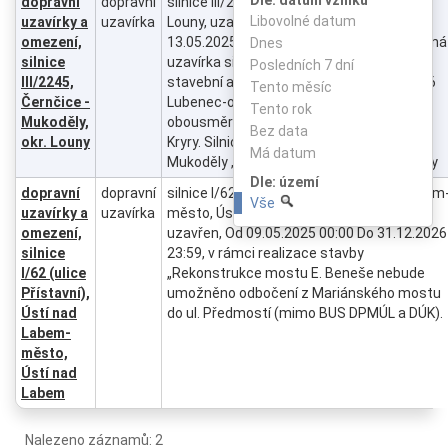
dopravní
dopravní
silnice III/2245, Černčice - Mukoděly, okr.
Libovolné datum
uzavírky a
uzavírka
Louny, uzavřeno, stavební práce, Od
omezení,
13.05.2025 07:00 Do 31.12.2026 23:59, úplná
Dnes
silnice
uzavírka silnice č. III/2245. Důvodem je
Posledních 7 dní
III/2245,
stavební akce: "D6 Petrohrad-Lubenec, D6
Tento měsíc
Černčice -
Lubenec-obchvat, II. etapa", Objížďka -
Tento rok
Mukoděly,
obousměrná: Silnice č. III/2243 Černčice-
Bez data
okr. Louny
Kryry. Silnice č. III/2241 a III/2246 Kryry-
Má datum
Mukoděly , Vydal: Městský úřad Podbořany
Dle: území
dopravní
dopravní
silnice I/62 (ulice Přístavní), Ústí nad Labem
Vše
uzavírky a
uzavírka
město, Ústí nad Labem, odbočovací pruh
omezení,
uzavřen, Od 09.05.2025 00:00 Do 31.12.2026
silnice
23:59, v rámci realizace stavby
I/62 (ulice
„Rekonstrukce mostu E. Beneše nebude
Přístavní),
umožněno odbočení z Mariánského mostu
Ústí nad
do ul. Předmostí (mimo BUS DPMÚL a DÚK).
Labem-
město,
Ústí nad
Labem
Nalezeno záznamů: 2