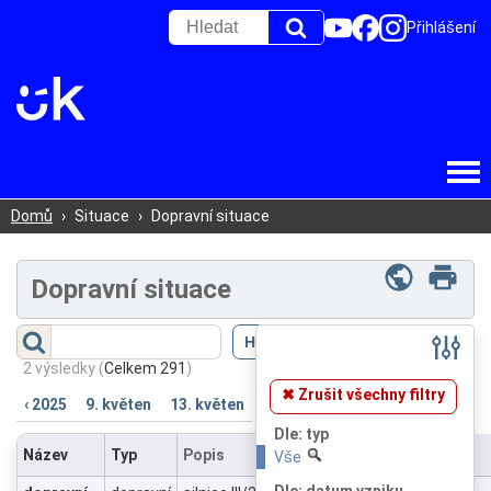
Přihlášení
Domů
›
Situace
›
Dopravní situace
Dopravní situace
Filtr
(
Skrýt
)
2 výsledky
(
Celkem 291
)
✖ Zrušit všechny filtry
‹ 2025
9. květen
13. květen
Dle: typ
Název
Typ
Popis
Vše
Dle: datum vzniku