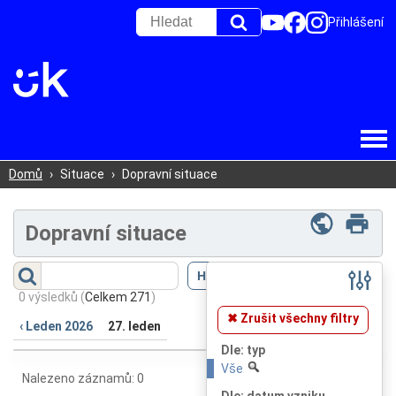
Přihlášení
Domů
›
Situace
›
Dopravní situace
Dopravní situace
Filtr
(
Skrýt
)
0 výsledků
(
Celkem 271
)
✖ Zrušit všechny filtry
‹ Leden 2026
27. leden
Dle: typ
Vše
Nalezeno záznamů: 0
Dle: datum vzniku