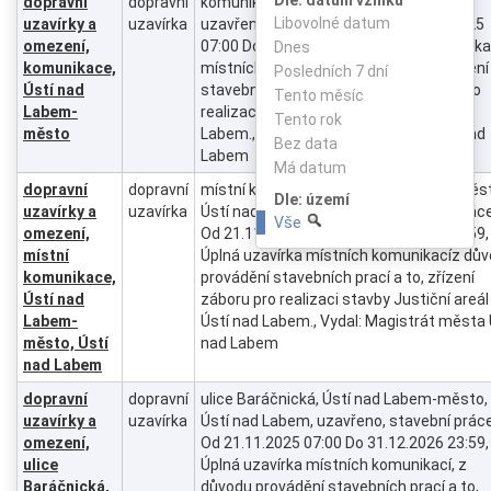
dopravní
dopravní
komunikace, Ústí nad Labem-město,
Libovolné datum
uzavírky a
uzavírka
uzavřeno, stavební práce, Od 21.11.2025
omezení,
07:00 Do 31.12.2026 23:59, Úplná uzavírka
Dnes
komunikace,
místních komunikací, z důvodu provádění
Posledních 7 dní
Ústí nad
stavebních prací a to, zřízení záboru pro
Tento měsíc
Labem-
realizaci stavby Justiční areál Ústí nad
Tento rok
město
Labem., Vydal: Magistrát města Ústí nad
Bez data
Labem
Má datum
dopravní
dopravní
místní komunikace, Ústí nad Labem-měs
Dle: území
uzavírky a
uzavírka
Ústí nad Labem, uzavřeno, stavební práce
Vše
omezení,
Od 21.11.2025 07:00 Do 31.12.2026 23:59,
místní
Úplná uzavírka místních komunikacíz dů
komunikace,
provádění stavebních prací a to, zřízení
Ústí nad
záboru pro realizaci stavby Justiční areál
Labem-
Ústí nad Labem., Vydal: Magistrát města 
město, Ústí
nad Labem
nad Labem
dopravní
dopravní
ulice Baráčnická, Ústí nad Labem-město,
uzavírky a
uzavírka
Ústí nad Labem, uzavřeno, stavební práce
omezení,
Od 21.11.2025 07:00 Do 31.12.2026 23:59,
ulice
Úplná uzavírka místních komunikací, z
Baráčnická,
důvodu provádění stavebních prací a to,