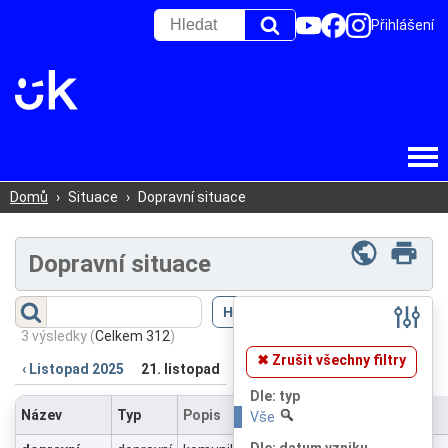
Přihlášení
Domů
›
Situace
›
Dopravní situace
Dopravní situace
Filtr
(
Skrýt
)
3 výsledky
(
Celkem 312
)
✖ Zrušit všechny filtry
‹ Listopad 2025
21. listopad
Dle: typ
Název
Typ
Popis
Vše
Dle: datum vzniku