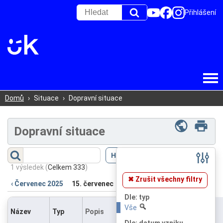
Přihlášení
Domů
›
Situace
›
Dopravní situace
Dopravní situace
Filtr
(
Skrýt
)
1 výsledek
(
Celkem 333
)
✖ Zrušit všechny filtry
‹ Červenec 2025
15. červenec
Dle: typ
Vše
Název
Typ
Popis
Dle: datum vzniku