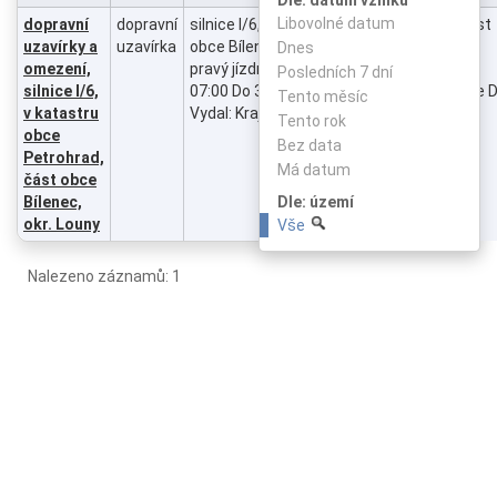
Libovolné datum
dopravní
dopravní
silnice I/6, v katastru obce Petrohrad, část
uzavírky a
uzavírka
obce Bílenec, okr. Louny, stavební práce,
Dnes
omezení,
pravý jízdní pruh uzavřen, Od 15.07.2025
Posledních 7 dní
silnice I/6,
07:00 Do 30.06.2028 23:59, stavba dálnice D
Tento měsíc
v katastru
Vydal: Krajský úřad Ústeckého kraje
Tento rok
obce
Bez data
Petrohrad,
Má datum
část obce
Dle: území
Bílenec,
okr. Louny
Vše
Nalezeno záznamů: 1