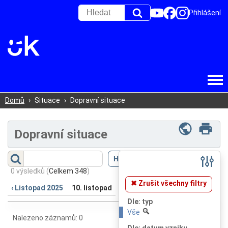
Přihlášení
Domů
›
Situace
›
Dopravní situace
Dopravní situace
Filtr
(
Skrýt
)
0 výsledků
(
Celkem 348
)
✖ Zrušit všechny filtry
‹ Listopad 2025
10. listopad
Dle: typ
Vše
Nalezeno záznamů: 0
Dle: datum vzniku